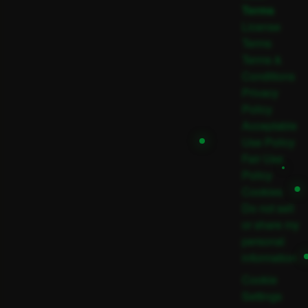
Terms
License
Terms
Terms &
Conditions
Privacy
Policy
Acceptable
Use Policy
Fair Use
Policy
Cookies
Do not sell
or share my
personal
information
Cookie
Settings