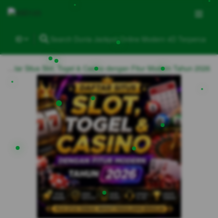
ID
>ASD123 Daftar Situs Slot, Togel & Casino dengan Fitur Modern Tahun 2026